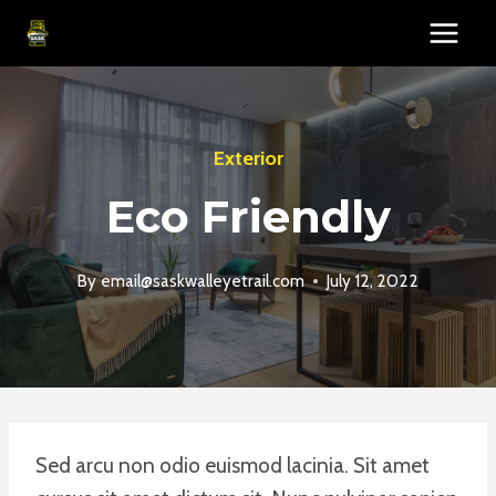
Skip
to
content
Exterior
Eco Friendly
By
email@saskwalleyetrail.com
July 12, 2022
Sed arcu non odio euismod lacinia. Sit amet