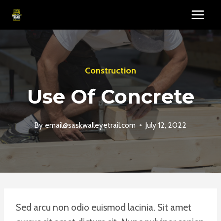
Skip
to
content
Construction
Use Of Concrete
By
email@saskwalleyetrail.com
July 12, 2022
Sed arcu non odio euismod lacinia. Sit amet